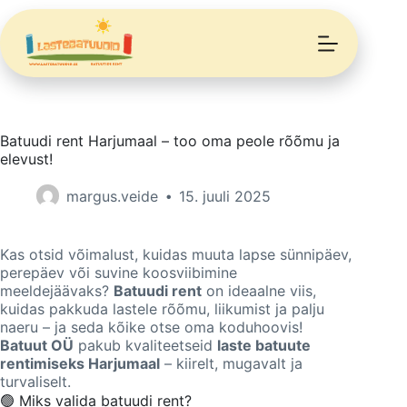
Batuudi rent Harjumaal – too oma peole rõõmu ja
elevust!
margus.veide
15. juuli 2025
Kas otsid võimalust, kuidas muuta lapse sünnipäev,
perepäev või suvine koosviibimine
meeldejäävaks?
Batuudi rent
on ideaalne viis,
kuidas pakkuda lastele rõõmu, liikumist ja palju
naeru – ja seda kõike otse oma koduhoovis!
Batuut OÜ
pakub kvaliteetseid
laste batuute
rentimiseks Harjumaal
– kiirelt, mugavalt ja
turvaliselt.
🟢 Miks valida batuudi rent?