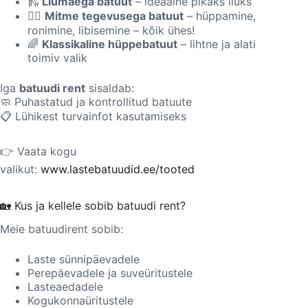
🛝
Liumäega batuut
– ideaalne pikaks liuks
🤹‍♂️
Mitme tegevusega batuut
– hüppamine,
ronimine, libisemine – kõik ühes!
🌈
Klassikaline hüppebatuut
– lihtne ja alati
toimiv valik
Iga
batuudi rent
sisaldab:
🧼 Puhastatud ja kontrollitud batuute
📋 Lühikest turvainfot kasutamiseks
👉 Vaata kogu
valikut:
www.lastebatuudid.ee/tooted
🏡 Kus ja kellele sobib batuudi rent?
Meie batuudirent sobib:
Laste sünnipäevadele
Perepäevadele ja suveüritustele
Lasteaedadele
Kogukonnaüritustele