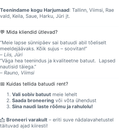
Teenindame kogu Harjumaad
: Tallinn, Viimsi, Rae
vald, Keila, Saue, Harku, Jüri jt.
💬 Mida kliendid ütlevad?
“Meie lapse sünnipäev sai batuudi abil tõeliselt
meeldejäävaks. Kõik sujus – soovitan!”
–
Liis, Jüri
“Väga hea teenindus ja kvaliteetne batuut. Lapsed
nautisid täiega.”
–
Rauno, Viimsi
📅 Kuidas tellida batuudi rent?
Vali sobiv batuut
meie lehelt
Saada broneering
või võta ühendust
Sina naudi laste rõõmu ja rahulolu!
📩
Broneeri varakult
– eriti suve nädalavahetustel
täituvad ajad kiiresti!