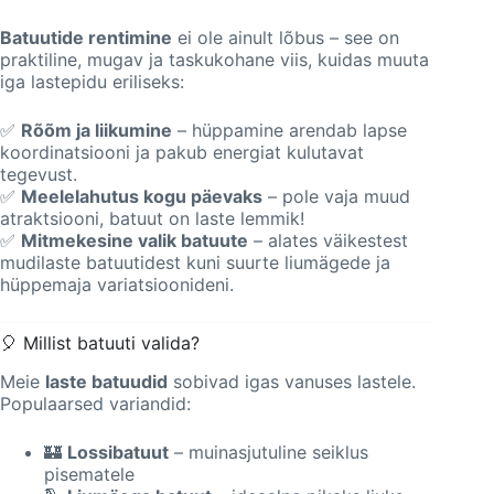
Batuutide rentimine
ei ole ainult lõbus – see on
praktiline, mugav ja taskukohane viis, kuidas muuta
iga lastepidu eriliseks:
✅
Rõõm ja liikumine
– hüppamine arendab lapse
koordinatsiooni ja pakub energiat kulutavat
tegevust.
✅
Meelelahutus kogu päevaks
– pole vaja muud
atraktsiooni, batuut on laste lemmik!
✅
Mitmekesine valik batuute
– alates väikestest
mudilaste batuutidest kuni suurte liumägede ja
hüppemaja variatsioonideni.
🎈 Millist batuuti valida?
Meie
laste batuudid
sobivad igas vanuses lastele.
Populaarsed variandid:
🏰
Lossibatuut
– muinasjutuline seiklus
pisematele